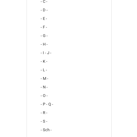
- C -
- D -
- E -
- F -
- G -
- H -
- I - J -
- K -
- L -
- M -
- N -
- O -
- P - Q -
- R -
- S -
- Sch -