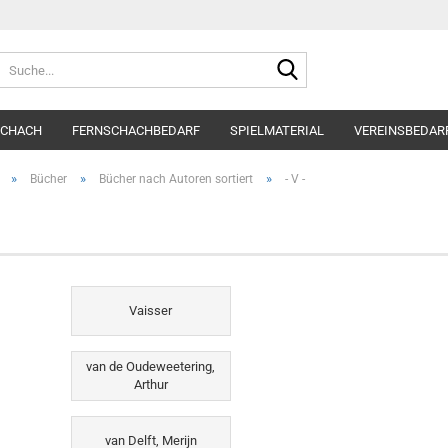
Suche...
SCHACH
FERNSCHACHBEDARF
SPIELMATERIAL
VEREINSBEDAR
»
»
»
Bücher
Bücher nach Autoren sortiert
- V -
Vaisser
van de Oudeweetering,
Arthur
van Delft, Merijn