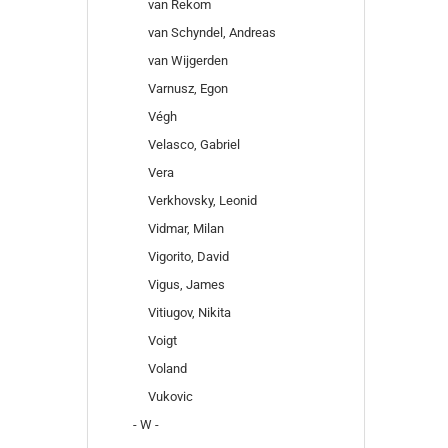
van Rekom
van Schyndel, Andreas
van Wijgerden
Varnusz, Egon
Végh
Velasco, Gabriel
Vera
Verkhovsky, Leonid
Vidmar, Milan
Vigorito, David
Vigus, James
Vitiugov, Nikita
Voigt
Voland
Vukovic
- W -