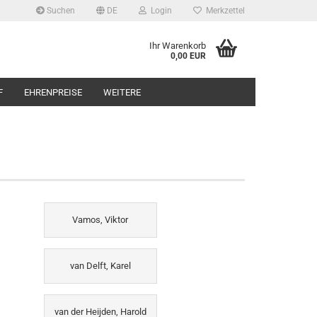
Suchen
DE
Login
Merkzettel
Ihr Warenkorb
0,00 EUR
F
EHRENPREISE
WEITERE
Vamos, Viktor
van Delft, Karel
van der Heijden, Harold