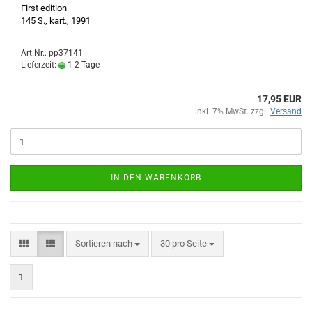
First edition
145 S., kart., 1991
Art.Nr.: pp37141
Lieferzeit:
1-2 Tage
17,95 EUR
inkl. 7% MwSt. zzgl.
Versand
IN DEN WARENKORB
Sortieren nach
pro Seite
Sortieren nach
30 pro Seite
1