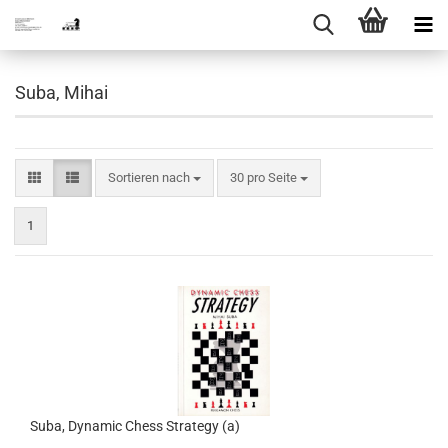
Suba, Mihai
Sortieren nach
pro Seite
Sortieren nach
30 pro Seite
1
Suba, Dynamic Chess Strategy (a)