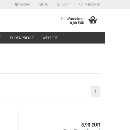
Suchen
DE
Login
Merkzettel
Ihr Warenkorb
0,00 EUR
F
EHRENPREISE
WEITERE
1
8,90 EUR