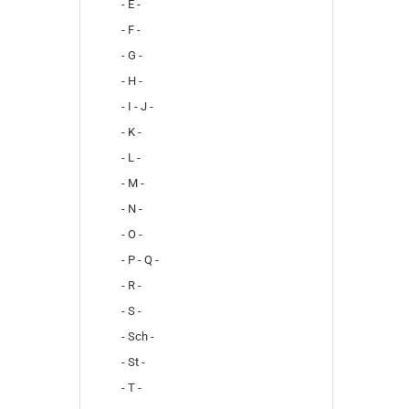
- E -
- F -
- G -
- H -
- I - J -
- K -
- L -
- M -
- N -
- O -
- P - Q -
- R -
- S -
- Sch -
- St -
- T -