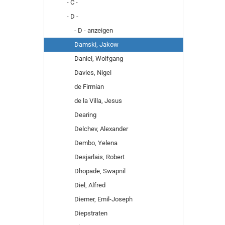
- C -
- D -
- D - anzeigen
Damski, Jakow
Daniel, Wolfgang
Davies, Nigel
de Firmian
de la Villa, Jesus
Dearing
Delchev, Alexander
Dembo, Yelena
Desjarlais, Robert
Dhopade, Swapnil
Diel, Alfred
Diemer, Emil-Joseph
Diepstraten