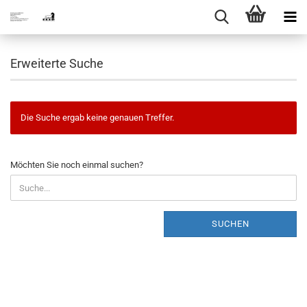
Erweiterte Suche
Die Suche ergab keine genauen Treffer.
MÖCHTEN
Möchten Sie noch einmal suchen?
SIE
NOCH
EINMAL
SUCHEN?
SUCHEN