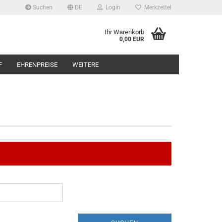
Suchen
DE
Login
Merkzettel
Ihr Warenkorb
0,00 EUR
F
EHRENPREISE
WEITERE