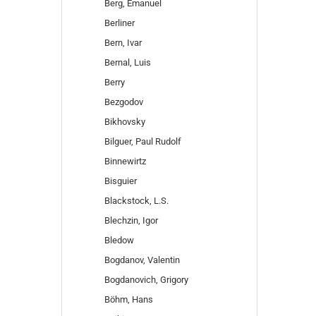
Berg, Emanuel
Berliner
Bern, Ivar
Bernal, Luis
Berry
Bezgodov
Bikhovsky
Bilguer, Paul Rudolf
Binnewirtz
Bisguier
Blackstock, L.S.
Blechzin, Igor
Bledow
Bogdanov, Valentin
Bogdanovich, Grigory
Böhm, Hans