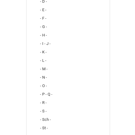
- D -
- E -
- F -
- G -
- H -
- I - J -
- K -
- L -
- M -
- N -
- O -
- P - Q -
- R -
- S -
- Sch -
- St -