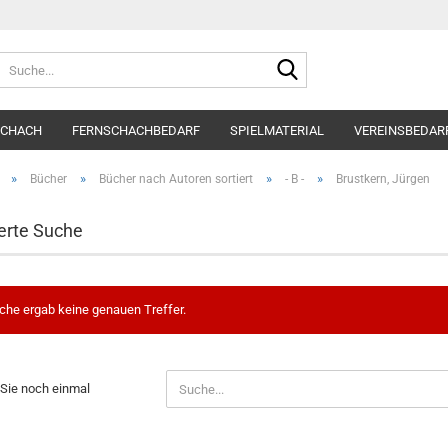
Suche...
SCHACH
FERNSCHACHBEDARF
SPIELMATERIAL
VEREINSBEDAR
»
»
»
»
Bücher
Bücher nach Autoren sortiert
- B -
Brustkern, Jürgen
erte Suche
che ergab keine genauen Treffer.
N
Sie noch einmal