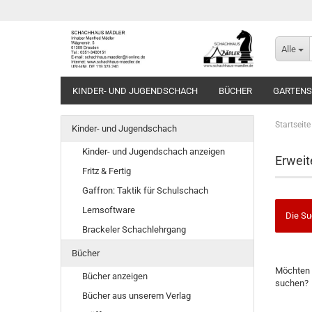
Alle
KINDER- UND JUGENDSCHACH
BÜCHER
GARTEN
Startseite
Kinder- und Jugendschach
Kinder- und Jugendschach anzeigen
Erweit
Fritz & Fertig
Gaffron: Taktik für Schulschach
Lernsoftware
Die Su
Brackeler Schachlehrgang
Bücher
MÖCHTE
Möchten 
SIE
Bücher anzeigen
suchen?
NOCH
Bücher aus unserem Verlag
EINMAL